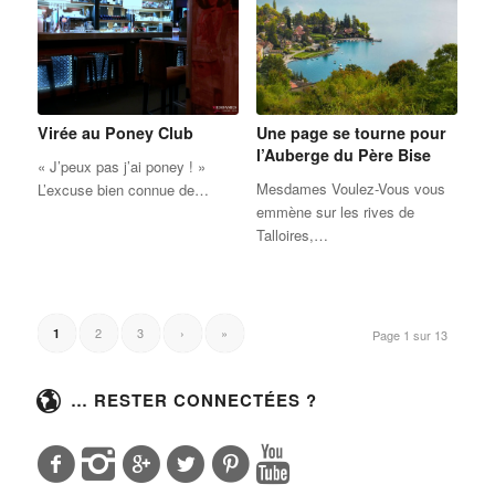
Virée au Poney Club
Une page se tourne pour
l’Auberge du Père Bise
« J’peux pas j’ai poney ! »
Mesdames Voulez-Vous vous
L’excuse bien connue de…
emmène sur les rives de
Talloires,…
2
3
›
»
1
Page 1 sur 13
… RESTER CONNECTÉES ?