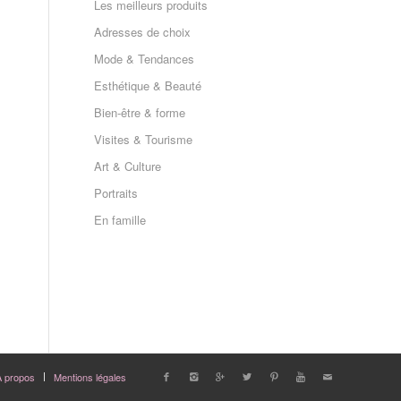
Les meilleurs produits
Adresses de choix
Mode & Tendances
Esthétique & Beauté
Bien-être & forme
Visites & Tourisme
Art & Culture
Portraits
En famille
A propos
Mentions légales