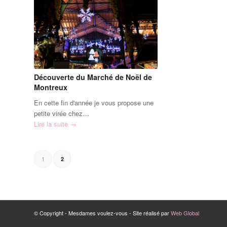
Découverte du Marché de Noël de
Montreux
En cette fin d'année je vous propose une
petite virée chez…
Lire la suite
→
1
2
© Copyright - Mesdames voulez-vous - Site réalisé par
Web Global