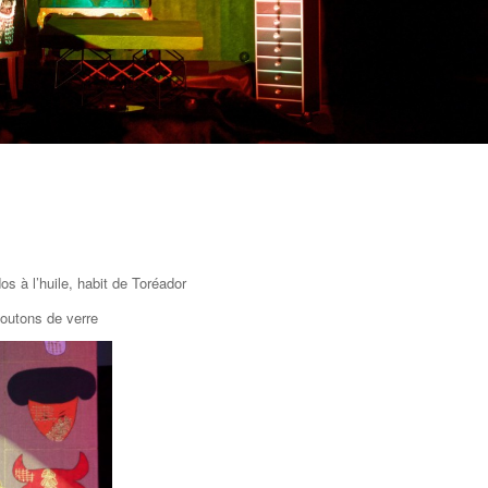
os à l’huile, habit de Toréador
 boutons de verre