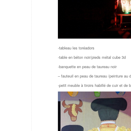
-tableau les toréadors
-table en béton noir/pieds métal cube 3d
-banquette en peau de taureau noir
– fauteuil en peau de taureau /peinture au d
-petit meuble à tiroirs habillé de cuir et de