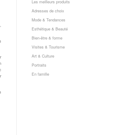
Les meilleurs produits
Adresses de choix
Mode & Tendances
,
Esthétique & Beauté
Bien-être & forme
s
Visites & Tourisme
Art & Culture
r
n
Portraits
c
En famille
r
s