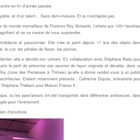
contre en fin d’année passée.
croyable, et d’un talent… Sans demi-mesure. Et je n’extrapole pas.
e du monde merveilleux de Florence Roy Muliardo, l’artiste aux 1001 facettes
agnifient et ne va cesser de vous surprendre.
todidacte et passionnée. Elle crée et peint depuis 17 ans des objets dan
, le cuir, les pétales de fleurs, les plumes.
 dernier, elle a dévoilé son univers. En collaboration avec Stéphane Bedu pou
pris le parti de présenter ses œuvres de façon originale et décalée, dans u
e Roy (zone des Perrasses à Thônes) qu’elle a donné rendez-vous à un publi
d’architectes. Etaient notamment présents : Catherine Dupuis, scénariste pou
e Stéphane Thébaut pour Maison France 5.
que, où les spectateurs ont été transportés dans différentes ambiances, dan
agée pour l’événement.
ein d’émotions.