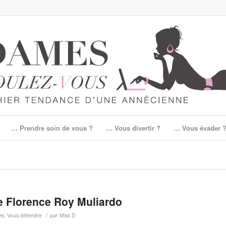
… Prendre soin de vous ?
… Vous divertir ?
… Vous évader 
e Florence Roy Muliardo
/
es
,
Vous détendre
par
Miss D