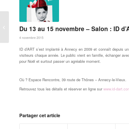
Du 12 au 14 novembre
– Danse : Bosque
Du 13 au 15 novembre – Salon : ID d
Ardora
4 novembre 2015
ID d’ART s’est implanté à Annecy en 2009 et connaît depuis un 
visiteurs chaque année. Le public vient en famille, échanger avec 
pour Noël et surtout passer un agréable moment.
Où ? Espace Rencontre, 39 route de Thônes – Annecy-le-Vieux.
Retrouvez tous les détails et réserver en ligne sur
www.id-dart.co
Partager cet article