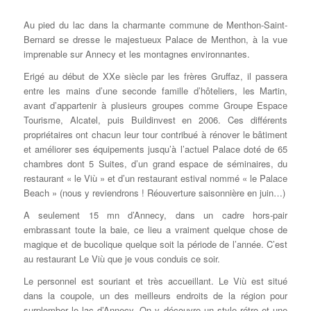
Au pied du lac dans la charmante commune de Menthon-Saint-
Bernard se dresse le majestueux Palace de Menthon, à la vue
imprenable sur Annecy et les montagnes environnantes.
Erigé au début de XXe siècle par les frères Gruffaz, il passera
entre les mains d’une seconde famille d’hôteliers, les Martin,
avant d’appartenir à plusieurs groupes comme Groupe Espace
Tourisme, Alcatel, puis Buildinvest en 2006. Ces différents
propriétaires ont chacun leur tour contribué à rénover le bâtiment
et améliorer ses équipements jusqu’à l’actuel Palace doté de 65
chambres dont 5 Suites, d’un grand espace de séminaires, du
restaurant « le Viù » et d’un restaurant estival nommé « le Palace
Beach » (nous y reviendrons ! Réouverture saisonnière en juin…)
A seulement 15 mn d’Annecy, dans un cadre hors-pair
embrassant toute la baie, ce lieu a vraiment quelque chose de
magique et de bucolique quelque soit la période de l’année. C’est
au restaurant Le Viù que je vous conduis ce soir.
Le personnel est souriant et très accueillant. Le Viù est situé
dans la coupole, un des meilleurs endroits de la région pour
surplomber le lac d’Annecy. On y découvre un style rétro et une