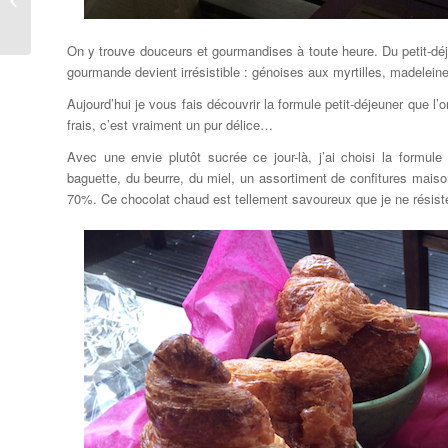
sur l’herbe
On y trouve douceurs et gourmandises à toute heure. Du petit-déj
gourmande devient irrésistible : génoises aux myrtilles, madelei
Aujourd’hui je vous fais découvrir la formule petit-déjeuner que 
frais, c’est vraiment un pur délice…
Avec une envie plutôt sucrée ce jour-là, j’ai choisi la formu
baguette, du beurre, du miel, un assortiment de confitures maison
70%. Ce chocolat chaud est tellement savoureux que je ne résist