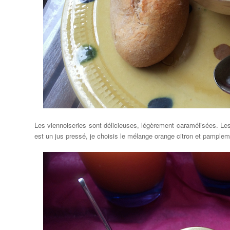
Les viennoiseries sont délicieuses, légèrement caramélisées. Les 
est un jus pressé, je choisis le mélange orange citron et pamplem