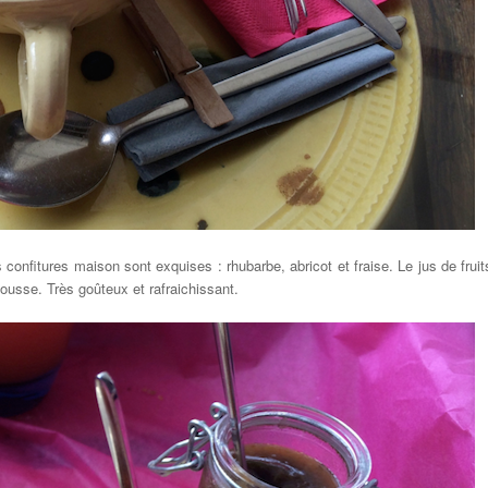
confitures maison sont exquises : rhubarbe, abricot et fraise. Le jus de fruit
ousse. Très goûteux et rafraichissant.