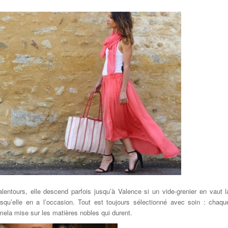
lentours, elle descend parfois jusqu’à Valence si un vide-grenier en vaut l
squ’elle en a l’occasion. Tout est toujours sélectionné avec soin : chaqu
la mise sur les matières nobles qui durent.