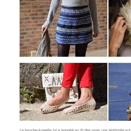
Le bouche-à-oreille lui a apporté au fil des mois une légitimité s