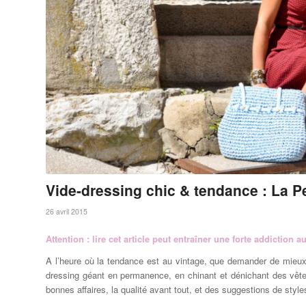
Vide-dressing chic & tendance : La P
26 avril 2015
Attention : lire cet article peut entraîner une forte addictio
A l’heure où la tendance est au vintage, que demander de mieux
dressing géant en permanence, en chinant et dénichant des vête
bonnes affaires, la qualité avant tout, et des suggestions de style