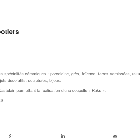
otiers
s spécialités céramiques : porcelaine, grès, faïence, terres vernissées, raku
jets décoratifs, sculptures, bijoux.
astelain permettant la réalisation d’une coupelle « Raku ».
39