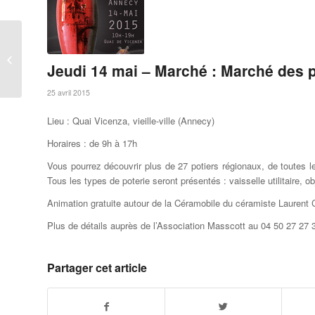
Samedi 8 mai – Vide
Grenier de printemps
Jeudi 14 mai – Marché : Marché des p
25 avril 2015
Lieu :
Quai Vicenza, vieille-ville (Annecy)
Horaires : de 9h à 17h
Vous pourrez découvrir plus de 27 potiers régionaux, de toutes le
Tous les types de poterie seront présentés : vaisselle utilitaire, ob
Animation gratuite autour de la Céramobile du céramiste Laurent C
Plus de détails auprès de l’Association Masscott
au 04 50 27 27 
Partager cet article