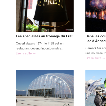
Les spécialités au fromage du Fréti
Dans les cou
Lac d’Annec
Ouvert depuis 1974, le Fréti est un
Samedi 1er août
restaurant devenu incontournable…
une nouvelle f
Lire la suite
→
Lire la suite
→